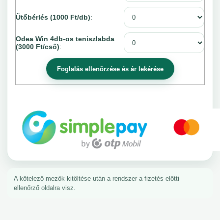
Ütőbérlés (1000 Ft/db)
:
Odea Win 4db-os teniszlabda
(3000 Ft/cső)
:
A kötelező mezők kitöltése után a rendszer a fizetés előtti
ellenőrző oldalra visz.