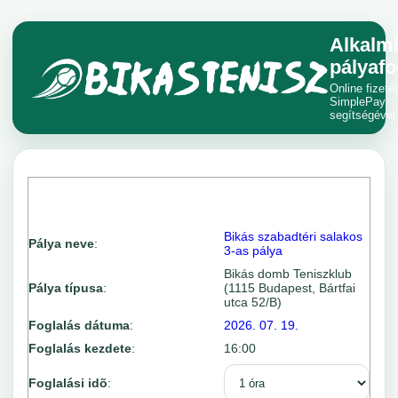
Alkalm
pályafo
Online fizeté
SimplePay
segítségével
Bikás szabadtéri salakos
Pálya neve
:
3-as pálya
Bikás domb Teniszklub
Pálya típusa
:
(1115 Budapest, Bártfai
utca 52/B)
Foglalás dátuma
:
2026. 07. 19.
Foglalás kezdete
:
16:00
Foglalási idõ
: