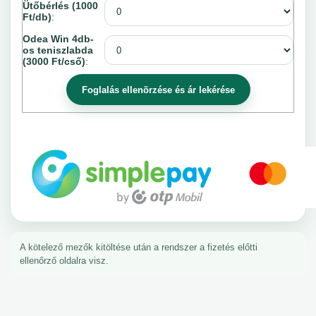
Ütőbérlés (1000
Ft/db)
:
Odea Win 4db-
os teniszlabda
(3000 Ft/cső)
:
A kötelező mezők kitöltése után a rendszer a fizetés előtti
ellenőrző oldalra visz.