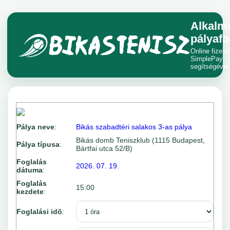
Alkalm
pályafo
Online fizeté
SimplePay
segítségével
Pálya neve
:
Bikás szabadtéri salakos 3-as pálya
Bikás domb Teniszklub (1115 Budapest,
Pálya típusa
:
Bártfai utca 52/B)
Foglalás
2026. 07. 19.
dátuma
:
Foglalás
15:00
kezdete
:
Foglalási idõ
: