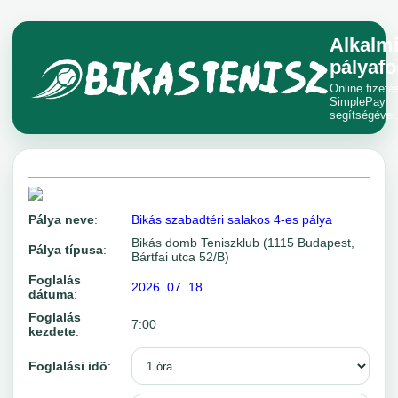
Alkalm
pályafo
Online fizeté
SimplePay
segítségével
Pálya neve
:
Bikás szabadtéri salakos 4-es pálya
Bikás domb Teniszklub (1115 Budapest,
Pálya típusa
:
Bártfai utca 52/B)
Foglalás
2026. 07. 18.
dátuma
:
Foglalás
7:00
kezdete
:
Foglalási idõ
: