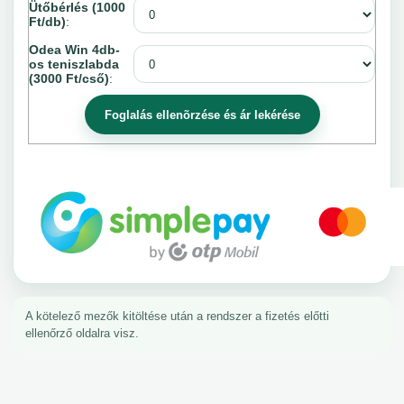
Ütőbérlés (1000
Ft/db)
:
Odea Win 4db-
os teniszlabda
(3000 Ft/cső)
:
A kötelező mezők kitöltése után a rendszer a fizetés előtti
ellenőrző oldalra visz.