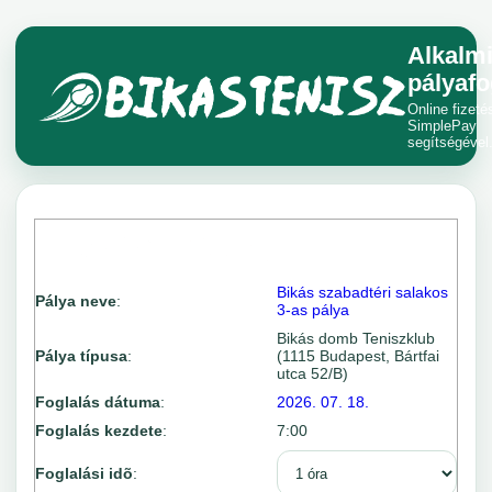
Alkalm
pályafo
Online fizeté
SimplePay
segítségével
Bikás szabadtéri salakos
Pálya neve
:
3-as pálya
Bikás domb Teniszklub
Pálya típusa
:
(1115 Budapest, Bártfai
utca 52/B)
Foglalás dátuma
:
2026. 07. 18.
Foglalás kezdete
:
7:00
Foglalási idõ
: