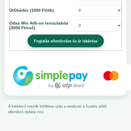
Ütőbérlés (1000 Ft/db)
:
Odea Win 4db-os teniszlabda
(3000 Ft/cső)
:
A kötelező mezők kitöltése után a rendszer a fizetés előtti
ellenőrző oldalra visz.