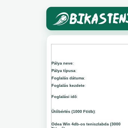
Pálya neve
:
Pálya típusa
:
Foglalás dátuma
:
Foglalás kezdete
:
Foglalási idõ
:
Ütőbérlés (1000 Ft/db)
:
Odea Win 4db-os teniszlabda (3000