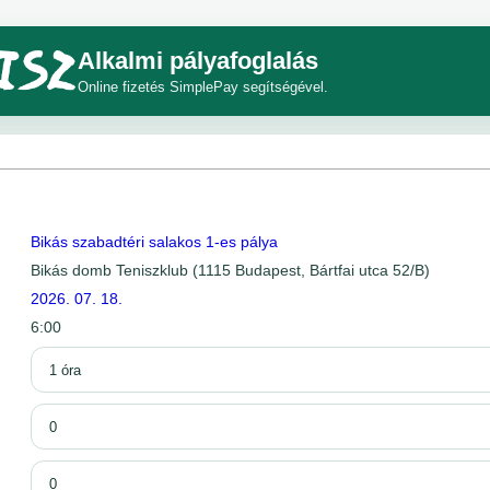
Alkalmi pályafoglalás
Online fizetés SimplePay segítségével.
Bikás szabadtéri salakos 1-es pálya
Bikás domb Teniszklub (1115 Budapest, Bártfai utca 52/B)
2026. 07. 18.
6:00