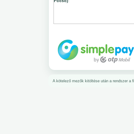
Ft/cső)
:
A kötelező mezők kitöltése után a rendszer a fiz