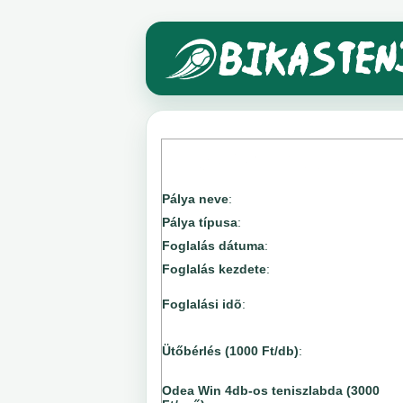
Pálya neve
:
Pálya típusa
:
Foglalás dátuma
:
Foglalás kezdete
:
Foglalási idõ
:
Ütőbérlés (1000 Ft/db)
:
Odea Win 4db-os teniszlabda (3000