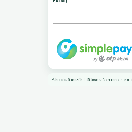
Ft/cső)
:
A kötelező mezők kitöltése után a rendszer a fiz