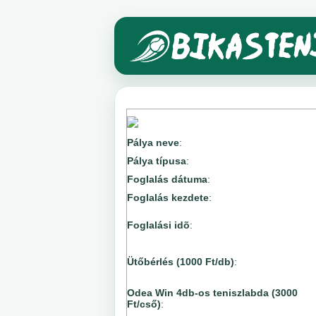
Pálya neve
:
Pálya típusa
:
Foglalás dátuma
:
Foglalás kezdete
:
Foglalási idõ
:
Ütőbérlés (1000 Ft/db)
:
Odea Win 4db-os teniszlabda (3000
Ft/cső)
: