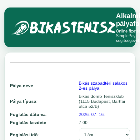
Alkalm
pályafo
Online fizeté
SimplePay
segítségével
Bikás szabadtéri salakos
Pálya neve
:
2-es pálya
Bikás domb Teniszklub
Pálya típusa
:
(1115 Budapest, Bártfai
utca 52/B)
Foglalás dátuma
:
2026. 07. 16.
Foglalás kezdete
:
7:00
Foglalási idõ
: