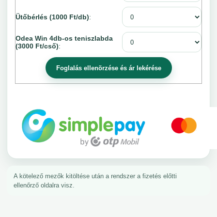
Ütőbérlés (1000 Ft/db)
:
Odea Win 4db-os teniszlabda
(3000 Ft/cső)
:
A kötelező mezők kitöltése után a rendszer a fizetés előtti
ellenőrző oldalra visz.