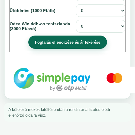
Ütőbérlés (1000 Ft/db)
:
Odea Win 4db-os teniszlabda
(3000 Ft/cső)
:
A kötelező mezők kitöltése után a rendszer a fizetés előtti
ellenőrző oldalra visz.