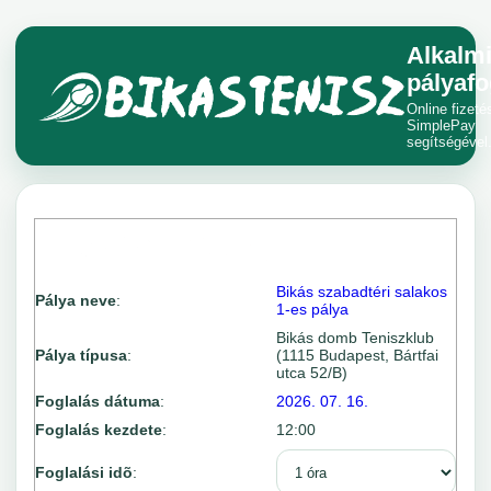
Alkalm
pályafo
Online fizeté
SimplePay
segítségével
Bikás szabadtéri salakos
Pálya neve
:
1-es pálya
Bikás domb Teniszklub
Pálya típusa
:
(1115 Budapest, Bártfai
utca 52/B)
Foglalás dátuma
:
2026. 07. 16.
Foglalás kezdete
:
12:00
Foglalási idõ
: