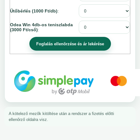
Ütőbérlés (1000 Ft/db)
:
Odea Win 4db-os teniszlabda
(3000 Ft/cső)
:
A kötelező mezők kitöltése után a rendszer a fizetés előtti
ellenőrző oldalra visz.