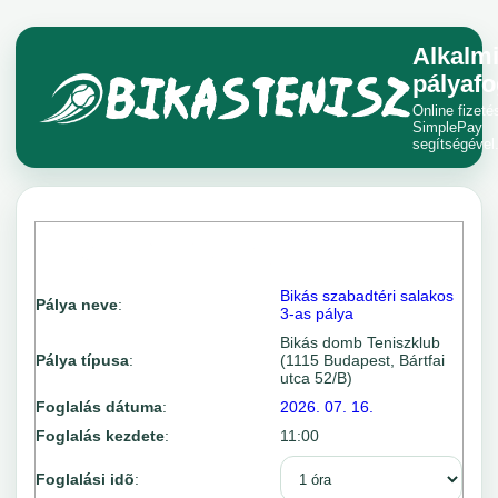
Alkalm
pályafo
Online fizeté
SimplePay
segítségével
Bikás szabadtéri salakos
Pálya neve
:
3-as pálya
Bikás domb Teniszklub
Pálya típusa
:
(1115 Budapest, Bártfai
utca 52/B)
Foglalás dátuma
:
2026. 07. 16.
Foglalás kezdete
:
11:00
Foglalási idõ
: