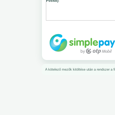
Ft/cső)
:
A kötelező mezők kitöltése után a rendszer a fiz