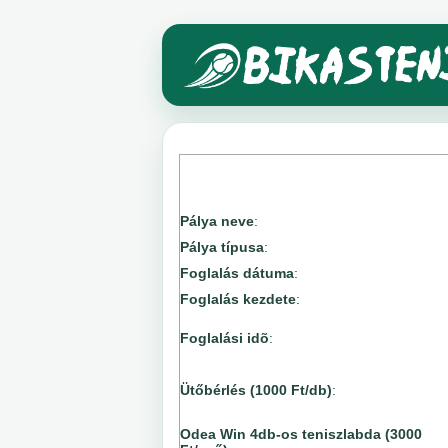
Pálya neve
:
Pálya típusa
:
Foglalás dátuma
:
Foglalás kezdete
:
Foglalási idõ
:
Ütőbérlés (1000 Ft/db)
:
Odea Win 4db-os teniszlabda (3000