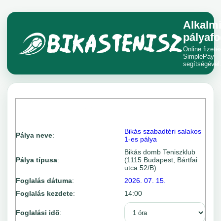
Alkalm
pályafo
Online fizeté
SimplePay
segítségével
Bikás szabadtéri salakos
Pálya neve
:
1-es pálya
Bikás domb Teniszklub
Pálya típusa
:
(1115 Budapest, Bártfai
utca 52/B)
Foglalás dátuma
:
2026. 07. 15.
Foglalás kezdete
:
14:00
Foglalási idõ
: