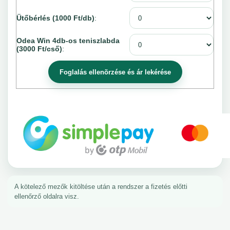
Ütőbérlés (1000 Ft/db)
:
Odea Win 4db-os teniszlabda
(3000 Ft/cső)
:
A kötelező mezők kitöltése után a rendszer a fizetés előtti
ellenőrző oldalra visz.