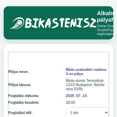
Alkalm
pályafo
Online fizeté
SimplePay
segítségével
Bikás szabadtéri salakos
Pálya neve
:
3-as pálya
Bikás domb Teniszklub
Pálya típusa
:
(1115 Budapest, Bártfai
utca 52/B)
Foglalás dátuma
:
2026. 07. 14.
Foglalás kezdete
:
16:00
Foglalási idõ
: