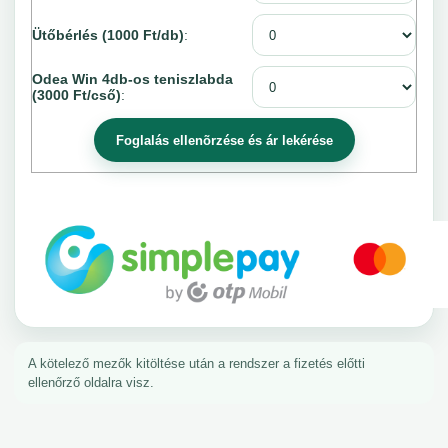
Ütőbérlés (1000 Ft/db)
:
Odea Win 4db-os teniszlabda
(3000 Ft/cső)
:
A kötelező mezők kitöltése után a rendszer a fizetés előtti
ellenőrző oldalra visz.