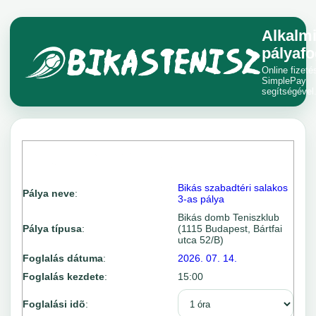
Alkalm
pályafo
Online fizeté
SimplePay
segítségével
Bikás szabadtéri salakos
Pálya neve
:
3-as pálya
Bikás domb Teniszklub
Pálya típusa
:
(1115 Budapest, Bártfai
utca 52/B)
Foglalás dátuma
:
2026. 07. 14.
Foglalás kezdete
:
15:00
Foglalási idõ
: