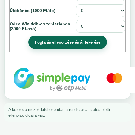
Ütőbérlés (1000 Ft/db)
:
Odea Win 4db-os teniszlabda
(3000 Ft/cső)
:
A kötelező mezők kitöltése után a rendszer a fizetés előtti
ellenőrző oldalra visz.