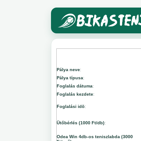
Pálya neve
:
Pálya típusa
:
Foglalás dátuma
:
Foglalás kezdete
:
Foglalási idõ
:
Ütőbérlés (1000 Ft/db)
:
Odea Win 4db-os teniszlabda (3000