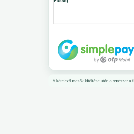
Ft/cső)
:
A kötelező mezők kitöltése után a rendszer a fiz