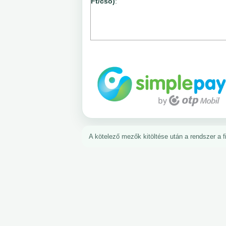
Ft/cső)
:
A kötelező mezők kitöltése után a rendszer a fiz