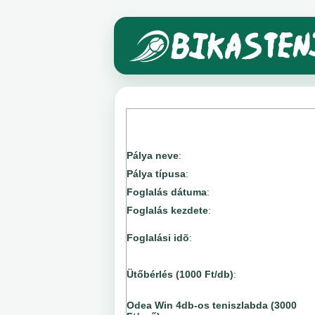
Pálya neve
:
Pálya típusa
:
Foglalás dátuma
:
Foglalás kezdete
:
Foglalási idõ
:
Ütőbérlés (1000 Ft/db)
:
Odea Win 4db-os teniszlabda (3000