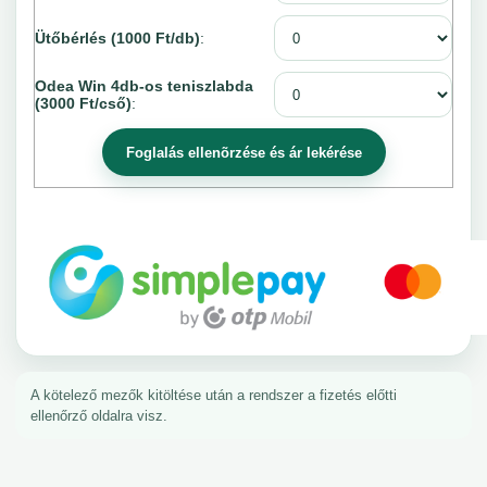
Ütőbérlés (1000 Ft/db)
:
Odea Win 4db-os teniszlabda
(3000 Ft/cső)
:
A kötelező mezők kitöltése után a rendszer a fizetés előtti
ellenőrző oldalra visz.