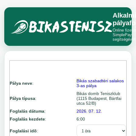
Alkalm
pályafo
Online fizeté
SimplePay
segítségével
Bikás szabadtéri salakos
Pálya neve
:
3-as pálya
Bikás domb Teniszklub
Pálya típusa
:
(1115 Budapest, Bártfai
utca 52/B)
Foglalás dátuma
:
2026. 07. 12.
Foglalás kezdete
:
6:00
Foglalási idõ
: