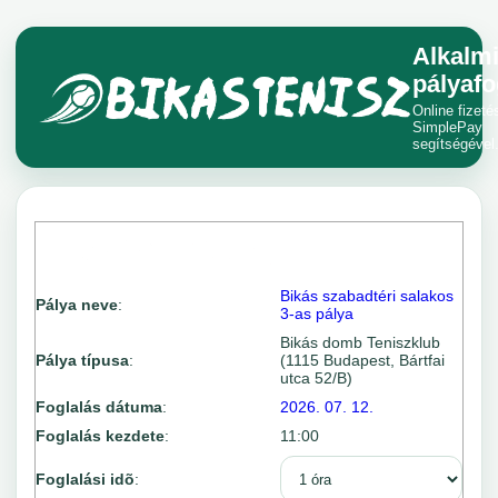
Alkalm
pályafo
Online fizeté
SimplePay
segítségével
Bikás szabadtéri salakos
Pálya neve
:
3-as pálya
Bikás domb Teniszklub
Pálya típusa
:
(1115 Budapest, Bártfai
utca 52/B)
Foglalás dátuma
:
2026. 07. 12.
Foglalás kezdete
:
11:00
Foglalási idõ
: