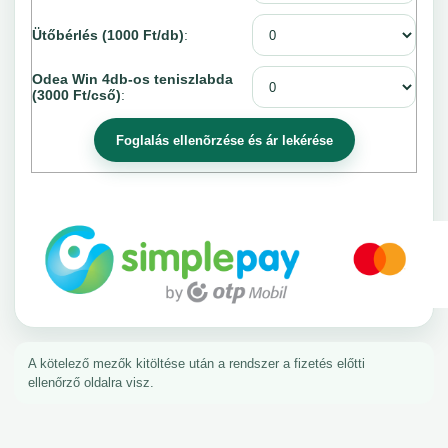
Ütőbérlés (1000 Ft/db)
:
Odea Win 4db-os teniszlabda
(3000 Ft/cső)
:
A kötelező mezők kitöltése után a rendszer a fizetés előtti
ellenőrző oldalra visz.