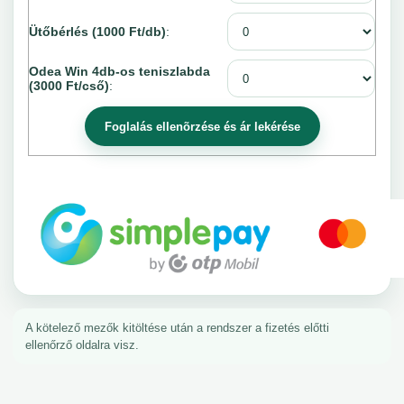
Ütőbérlés (1000 Ft/db)
:
Odea Win 4db-os teniszlabda
(3000 Ft/cső)
:
A kötelező mezők kitöltése után a rendszer a fizetés előtti
ellenőrző oldalra visz.