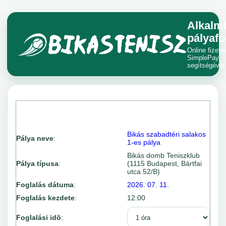
Alkalm
pályafo
Online fizeté
SimplePay
segítségével
Bikás szabadtéri salakos
Pálya neve
:
1-es pálya
Bikás domb Teniszklub
Pálya típusa
:
(1115 Budapest, Bártfai
utca 52/B)
Foglalás dátuma
:
2026. 07. 11.
Foglalás kezdete
:
12:00
Foglalási idõ
: