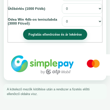
Ütőbérlés (1000 Ft/db)
:
Odea Win 4db-os teniszlabda
(3000 Ft/cső)
:
A kötelező mezők kitöltése után a rendszer a fizetés előtti
ellenőrző oldalra visz.