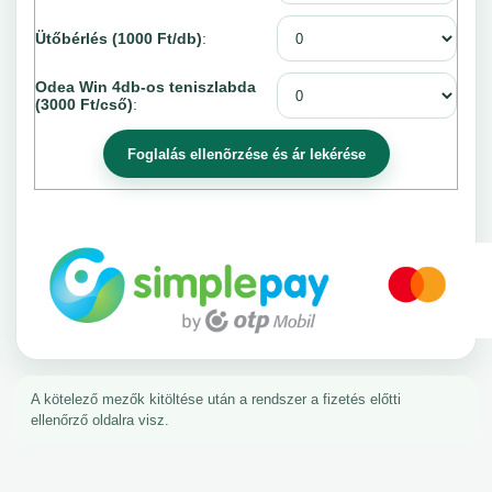
Ütőbérlés (1000 Ft/db)
:
Odea Win 4db-os teniszlabda
(3000 Ft/cső)
:
A kötelező mezők kitöltése után a rendszer a fizetés előtti
ellenőrző oldalra visz.