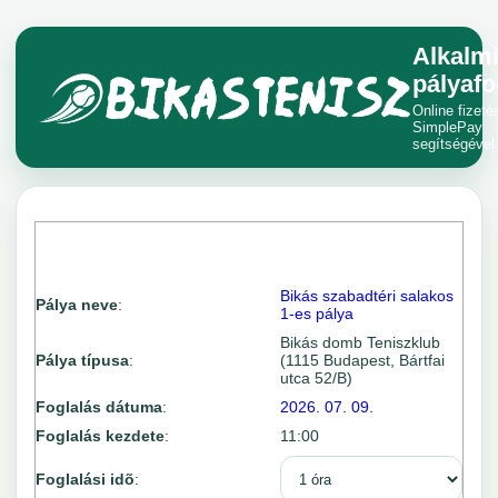
Alkalm
pályafo
Online fizeté
SimplePay
segítségével
Bikás szabadtéri salakos
Pálya neve
:
1-es pálya
Bikás domb Teniszklub
Pálya típusa
:
(1115 Budapest, Bártfai
utca 52/B)
Foglalás dátuma
:
2026. 07. 09.
Foglalás kezdete
:
11:00
Foglalási idõ
: