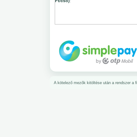
Ft/cső)
:
A kötelező mezők kitöltése után a rendszer a fiz