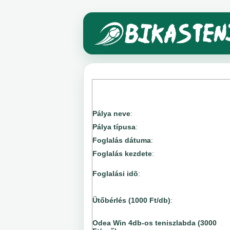
Pálya neve
:
Pálya típusa
:
Foglalás dátuma
:
Foglalás kezdete
:
Foglalási idõ
:
Ütőbérlés (1000 Ft/db)
:
Odea Win 4db-os teniszlabda (3000