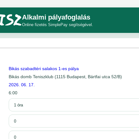
Alkalmi pályafoglalás
Online fizetés SimplePay segítségével.
Bikás szabadtéri salakos 1-es pálya
Bikás domb Teniszklub (1115 Budapest, Bártfai utca 52/B)
2026. 06. 17.
6:00