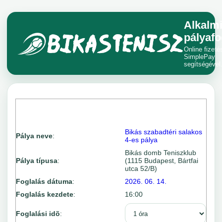
Alkalm
pályafo
Online fizeté
SimplePay
segítségével
Bikás szabadtéri salakos
Pálya neve
:
4-es pálya
Bikás domb Teniszklub
Pálya típusa
:
(1115 Budapest, Bártfai
utca 52/B)
Foglalás dátuma
:
2026. 06. 14.
Foglalás kezdete
:
16:00
Foglalási idõ
: