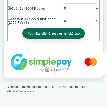
Ütőbérlés (1000 Ft/db)
:
Odea Win 4db-os teniszlabda
(3000 Ft/cső)
:
A kötelező mezők kitöltése után a rendszer a fizetés előtti
ellenőrző oldalra visz.