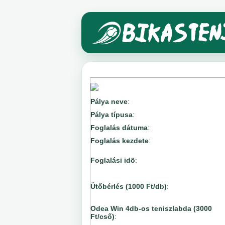
Pálya neve
:
Pálya típusa
:
Foglalás dátuma
:
Foglalás kezdete
:
Foglalási idõ
:
Ütőbérlés (1000 Ft/db)
:
Odea Win 4db-os teniszlabda (3000
Ft/cső)
: