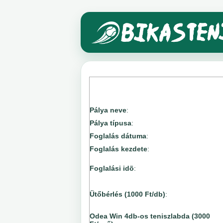
Pálya neve
:
Pálya típusa
:
Foglalás dátuma
:
Foglalás kezdete
:
Foglalási idõ
:
Ütőbérlés (1000 Ft/db)
:
Odea Win 4db-os teniszlabda (3000