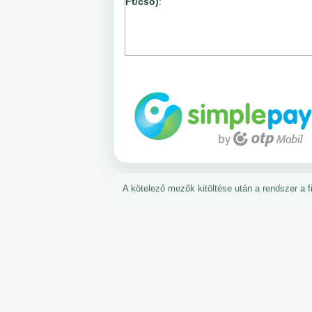
Ft/cső)
:
A kötelező mezők kitöltése után a rendszer a fiz