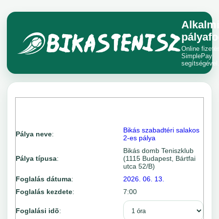
Alkalm
pályafo
Online fizeté
SimplePay
segítségével
Bikás szabadtéri salakos
Pálya neve
:
2-es pálya
Bikás domb Teniszklub
Pálya típusa
:
(1115 Budapest, Bártfai
utca 52/B)
Foglalás dátuma
:
2026. 06. 13.
Foglalás kezdete
:
7:00
Foglalási idõ
: