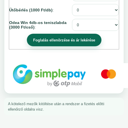
Ütőbérlés (1000 Ft/db)
:
Odea Win 4db-os teniszlabda
(3000 Ft/cső)
:
A kötelező mezők kitöltése után a rendszer a fizetés előtti
ellenőrző oldalra visz.