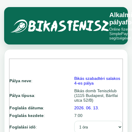
Alkalm
pályafo
Online fizeté
SimplePay
segítségével
Bikás szabadtéri salakos
Pálya neve
:
4-es pálya
Bikás domb Teniszklub
Pálya típusa
:
(1115 Budapest, Bártfai
utca 52/B)
Foglalás dátuma
:
2026. 06. 13.
Foglalás kezdete
:
7:00
Foglalási idõ
: