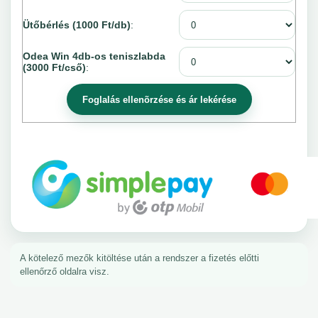
Ütőbérlés (1000 Ft/db)
:
Odea Win 4db-os teniszlabda
(3000 Ft/cső)
:
A kötelező mezők kitöltése után a rendszer a fizetés előtti
ellenőrző oldalra visz.