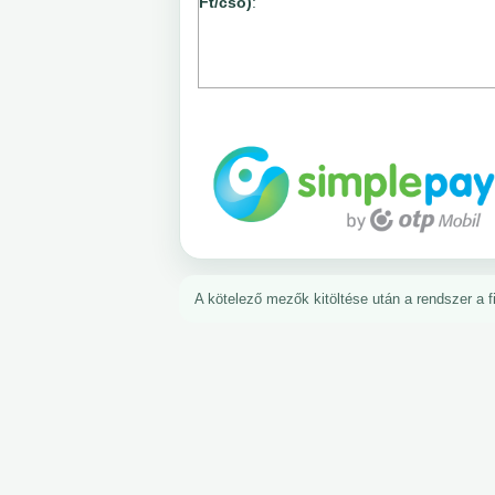
Ft/cső)
:
A kötelező mezők kitöltése után a rendszer a fiz