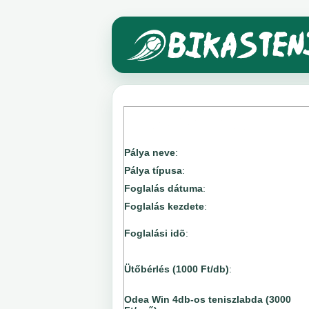
Pálya neve
:
Pálya típusa
:
Foglalás dátuma
:
Foglalás kezdete
:
Foglalási idõ
:
Ütőbérlés (1000 Ft/db)
:
Odea Win 4db-os teniszlabda (3000