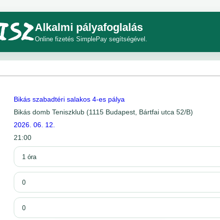
Alkalmi pályafoglalás
Online fizetés SimplePay segítségével.
Bikás szabadtéri salakos 4-es pálya
Bikás domb Teniszklub (1115 Budapest, Bártfai utca 52/B)
2026. 06. 12.
21:00