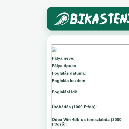
Pálya neve
:
Pálya típusa
:
Foglalás dátuma
:
Foglalás kezdete
:
Foglalási idõ
:
Ütőbérlés (1000 Ft/db)
:
Odea Win 4db-os teniszlabda (3000
Ft/cső)
: