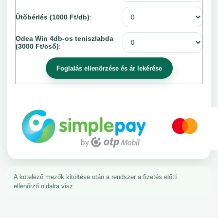
Ütőbérlés (1000 Ft/db)
:
Odea Win 4db-os teniszlabda
(3000 Ft/cső)
:
A kötelező mezők kitöltése után a rendszer a fizetés előtti
ellenőrző oldalra visz.