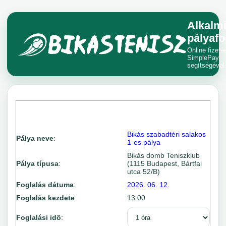
Alkalm
pályafo
Online fizeté
SimplePay
segítségével
Bikás szabadtéri salakos
Pálya neve
:
1-es pálya
Bikás domb Teniszklub
Pálya típusa
:
(1115 Budapest, Bártfai
utca 52/B)
Foglalás dátuma
:
2026. 06. 12.
Foglalás kezdete
:
13:00
Foglalási idõ
: