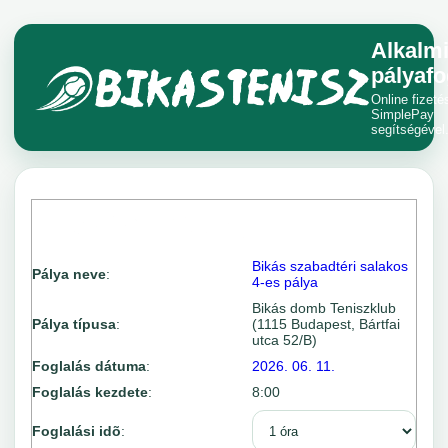
Alkalm
pályafo
Online fizeté
SimplePay
segítségével
Bikás szabadtéri salakos
Pálya neve
:
4-es pálya
Bikás domb Teniszklub
Pálya típusa
:
(1115 Budapest, Bártfai
utca 52/B)
Foglalás dátuma
:
2026. 06. 11.
Foglalás kezdete
:
8:00
Foglalási idõ
: