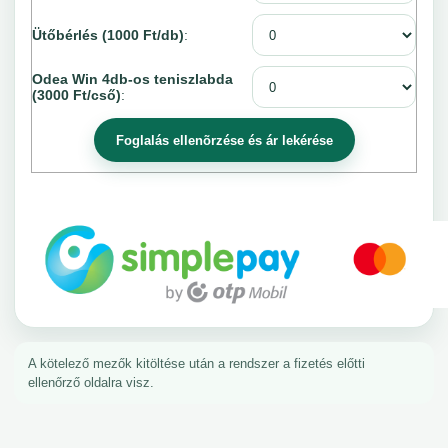
Ütőbérlés (1000 Ft/db)
:
Odea Win 4db-os teniszlabda
(3000 Ft/cső)
:
A kötelező mezők kitöltése után a rendszer a fizetés előtti
ellenőrző oldalra visz.