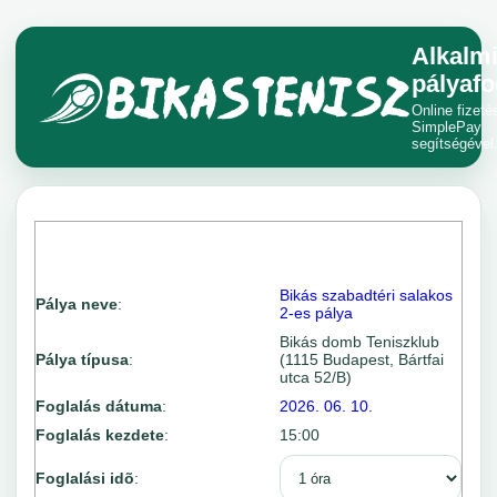
Alkalm
pályafo
Online fizeté
SimplePay
segítségével
Bikás szabadtéri salakos
Pálya neve
:
2-es pálya
Bikás domb Teniszklub
Pálya típusa
:
(1115 Budapest, Bártfai
utca 52/B)
Foglalás dátuma
:
2026. 06. 10.
Foglalás kezdete
:
15:00
Foglalási idõ
: