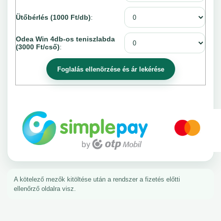
Ütőbérlés (1000 Ft/db)
:
Odea Win 4db-os teniszlabda
(3000 Ft/cső)
:
A kötelező mezők kitöltése után a rendszer a fizetés előtti
ellenőrző oldalra visz.