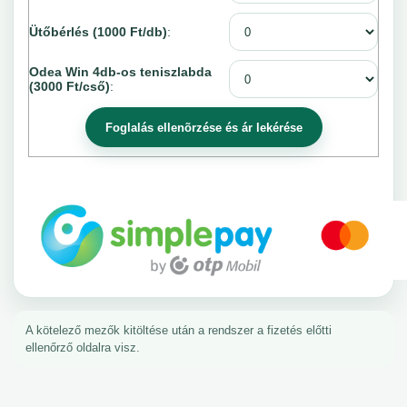
Ütőbérlés (1000 Ft/db)
:
Odea Win 4db-os teniszlabda
(3000 Ft/cső)
:
A kötelező mezők kitöltése után a rendszer a fizetés előtti
ellenőrző oldalra visz.