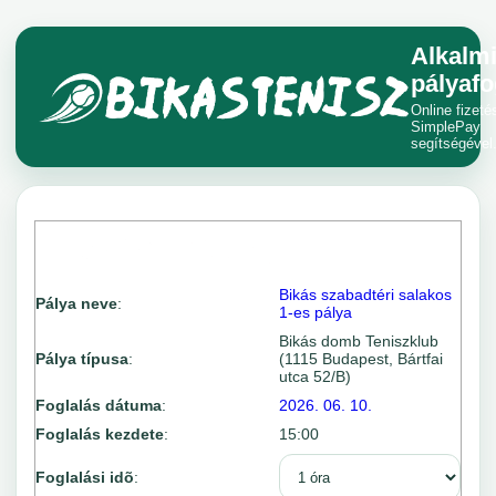
Alkalm
pályafo
Online fizeté
SimplePay
segítségével
Bikás szabadtéri salakos
Pálya neve
:
1-es pálya
Bikás domb Teniszklub
Pálya típusa
:
(1115 Budapest, Bártfai
utca 52/B)
Foglalás dátuma
:
2026. 06. 10.
Foglalás kezdete
:
15:00
Foglalási idõ
: