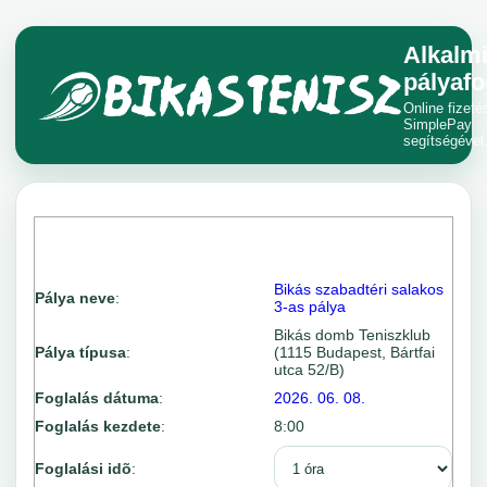
Alkalm
pályafo
Online fizeté
SimplePay
segítségével
Bikás szabadtéri salakos
Pálya neve
:
3-as pálya
Bikás domb Teniszklub
Pálya típusa
:
(1115 Budapest, Bártfai
utca 52/B)
Foglalás dátuma
:
2026. 06. 08.
Foglalás kezdete
:
8:00
Foglalási idõ
: