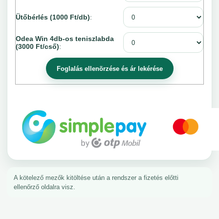
Ütőbérlés (1000 Ft/db)
:
Odea Win 4db-os teniszlabda
(3000 Ft/cső)
:
A kötelező mezők kitöltése után a rendszer a fizetés előtti
ellenőrző oldalra visz.