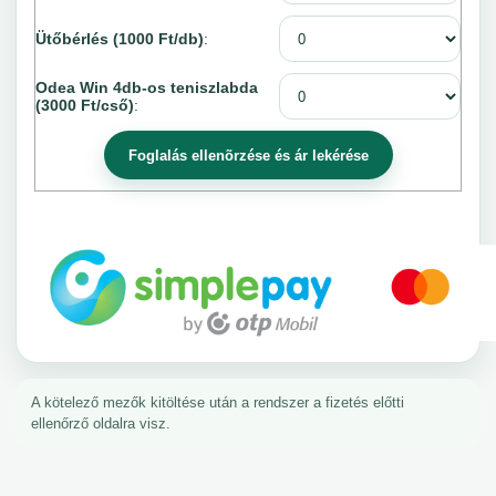
Ütőbérlés (1000 Ft/db)
:
Odea Win 4db-os teniszlabda
(3000 Ft/cső)
:
A kötelező mezők kitöltése után a rendszer a fizetés előtti
ellenőrző oldalra visz.