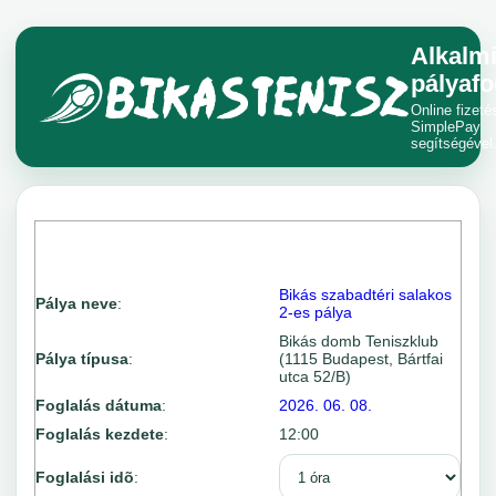
Alkalm
pályafo
Online fizeté
SimplePay
segítségével
Bikás szabadtéri salakos
Pálya neve
:
2-es pálya
Bikás domb Teniszklub
Pálya típusa
:
(1115 Budapest, Bártfai
utca 52/B)
Foglalás dátuma
:
2026. 06. 08.
Foglalás kezdete
:
12:00
Foglalási idõ
: