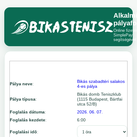
Alkalm
pályafo
Online fizeté
SimplePay
segítségével
Bikás szabadtéri salakos
Pálya neve
:
4-es pálya
Bikás domb Teniszklub
Pálya típusa
:
(1115 Budapest, Bártfai
utca 52/B)
Foglalás dátuma
:
2026. 06. 07.
Foglalás kezdete
:
6:00
Foglalási idõ
: