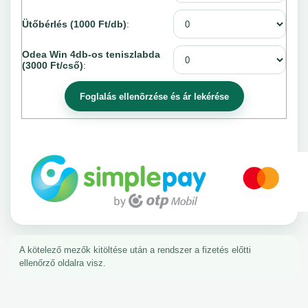
Ütőbérlés (1000 Ft/db)
:
Odea Win 4db-os teniszlabda
(3000 Ft/cső)
:
A kötelező mezők kitöltése után a rendszer a fizetés előtti
ellenőrző oldalra visz.