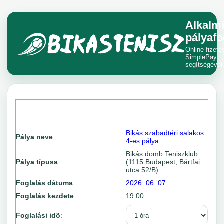
Alkalm
pályafo
Online fizeté
SimplePay
segítségével
Bikás szabadtéri salakos
Pálya neve
:
4-es pálya
Bikás domb Teniszklub
Pálya típusa
:
(1115 Budapest, Bártfai
utca 52/B)
Foglalás dátuma
:
2026. 06. 07.
Foglalás kezdete
:
19:00
Foglalási idõ
: