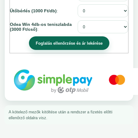
Ütőbérlés (1000 Ft/db)
:
Odea Win 4db-os teniszlabda
(3000 Ft/cső)
:
A kötelező mezők kitöltése után a rendszer a fizetés előtti
ellenőrző oldalra visz.