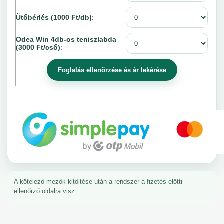
Ütőbérlés (1000 Ft/db)
:
Odea Win 4db-os teniszlabda
(3000 Ft/cső)
:
A kötelező mezők kitöltése után a rendszer a fizetés előtti
ellenőrző oldalra visz.