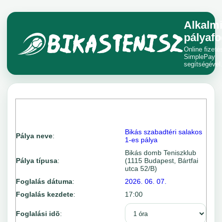
Alkalm
pályafo
Online fizeté
SimplePay
segítségével
Bikás szabadtéri salakos
Pálya neve
:
1-es pálya
Bikás domb Teniszklub
Pálya típusa
:
(1115 Budapest, Bártfai
utca 52/B)
Foglalás dátuma
:
2026. 06. 07.
Foglalás kezdete
:
17:00
Foglalási idõ
: