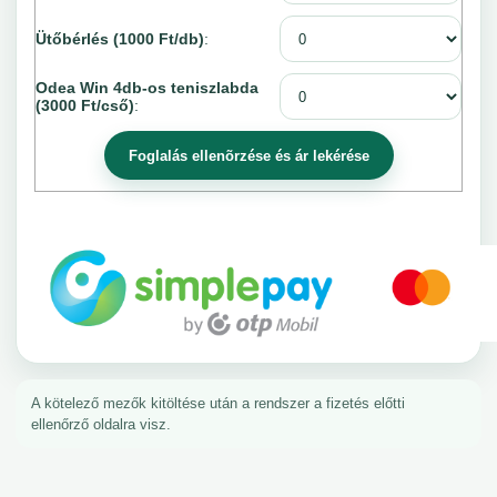
Ütőbérlés (1000 Ft/db)
:
Odea Win 4db-os teniszlabda
(3000 Ft/cső)
:
A kötelező mezők kitöltése után a rendszer a fizetés előtti
ellenőrző oldalra visz.