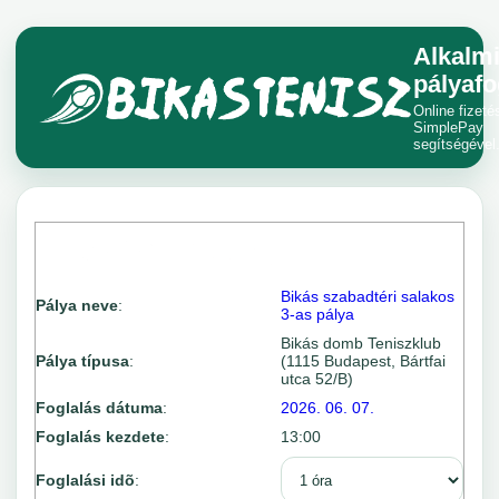
Alkalm
pályafo
Online fizeté
SimplePay
segítségével
Bikás szabadtéri salakos
Pálya neve
:
3-as pálya
Bikás domb Teniszklub
Pálya típusa
:
(1115 Budapest, Bártfai
utca 52/B)
Foglalás dátuma
:
2026. 06. 07.
Foglalás kezdete
:
13:00
Foglalási idõ
: