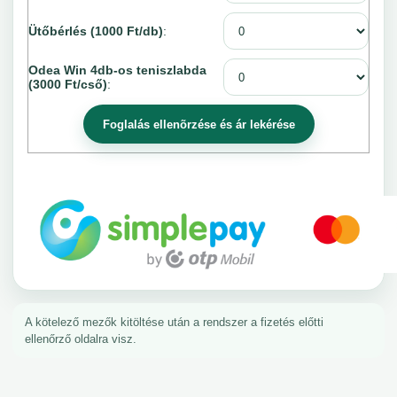
Ütőbérlés (1000 Ft/db)
:
Odea Win 4db-os teniszlabda
(3000 Ft/cső)
:
A kötelező mezők kitöltése után a rendszer a fizetés előtti
ellenőrző oldalra visz.