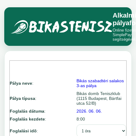
Alkalm
pályafo
Online fizeté
SimplePay
segítségével
Bikás szabadtéri salakos
Pálya neve
:
3-as pálya
Bikás domb Teniszklub
Pálya típusa
:
(1115 Budapest, Bártfai
utca 52/B)
Foglalás dátuma
:
2026. 06. 06.
Foglalás kezdete
:
8:00
Foglalási idõ
: