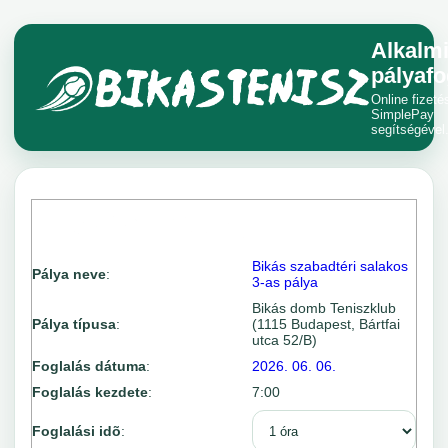
Alkalm
pályafo
Online fizeté
SimplePay
segítségével
Bikás szabadtéri salakos
Pálya neve
:
3-as pálya
Bikás domb Teniszklub
Pálya típusa
:
(1115 Budapest, Bártfai
utca 52/B)
Foglalás dátuma
:
2026. 06. 06.
Foglalás kezdete
:
7:00
Foglalási idõ
: