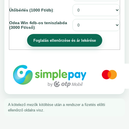
Ütőbérlés (1000 Ft/db)
:
Odea Win 4db-os teniszlabda
(3000 Ft/cső)
:
A kötelező mezők kitöltése után a rendszer a fizetés előtti
ellenőrző oldalra visz.