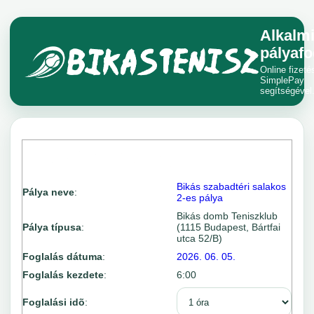
Alkalm
pályafo
Online fizeté
SimplePay
segítségével
Bikás szabadtéri salakos
Pálya neve
:
2-es pálya
Bikás domb Teniszklub
Pálya típusa
:
(1115 Budapest, Bártfai
utca 52/B)
Foglalás dátuma
:
2026. 06. 05.
Foglalás kezdete
:
6:00
Foglalási idõ
: