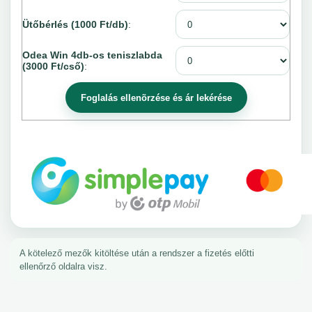
Ütőbérlés (1000 Ft/db)
:
Odea Win 4db-os teniszlabda
(3000 Ft/cső)
:
A kötelező mezők kitöltése után a rendszer a fizetés előtti
ellenőrző oldalra visz.