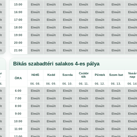
15:00
lt
Elmúlt
Elmúlt
Elmúlt
Elmúlt
Elmúlt
Elmúlt
Elmúlt
16:00
lt
Elmúlt
Elmúlt
Elmúlt
Elmúlt
Elmúlt
Elmúlt
Elmúlt
17:00
lt
Elmúlt
Elmúlt
Elmúlt
Elmúlt
Elmúlt
Elmúlt
Elmúlt
18:00
lt
Elmúlt
Elmúlt
Elmúlt
Elmúlt
Elmúlt
Elmúlt
Elmúlt
19:00
lt
Elmúlt
Elmúlt
Elmúlt
Elmúlt
Elmúlt
Elmúlt
Elmúlt
20:00
lt
Elmúlt
Elmúlt
Elmúlt
Elmúlt
Elmúlt
Elmúlt
Elmúlt
21:00
lt
Elmúlt
Elmúlt
Elmúlt
Elmúlt
Elmúlt
Elmúlt
Elmúlt
Bikás szabadtéri salakos 4-es pálya
r
Csütör
Vasár
Hétfõ
Kedd
Szerda
Péntek
Szom bat
p
tök
nap
ÓRA
4.
06. 08.
06. 09.
06. 10.
06. 11.
06. 12.
06. 13.
06. 14
6:00
lt
Elmúlt
Elmúlt
Elmúlt
Elmúlt
Elmúlt
Elmúlt
Elmúlt
7:00
lt
Elmúlt
Elmúlt
Elmúlt
Elmúlt
Elmúlt
Elmúlt
Elmúlt
8:00
lt
Elmúlt
Elmúlt
Elmúlt
Elmúlt
Elmúlt
Elmúlt
Elmúlt
9:00
lt
Elmúlt
Elmúlt
Elmúlt
Elmúlt
Elmúlt
Elmúlt
Elmúlt
10:00
lt
Elmúlt
Elmúlt
Elmúlt
Elmúlt
Elmúlt
Elmúlt
Elmúlt
11:00
lt
Elmúlt
Elmúlt
Elmúlt
Elmúlt
Elmúlt
Elmúlt
Elmúlt
12:00
lt
Elmúlt
Elmúlt
Elmúlt
Elmúlt
Elmúlt
Elmúlt
Elmúlt