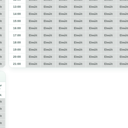
13:00
lt
Elmúlt
Elmúlt
Elmúlt
Elmúlt
Elmúlt
Elmúlt
Elmúlt
14:00
lt
Elmúlt
Elmúlt
Elmúlt
Elmúlt
Elmúlt
Elmúlt
Elmúlt
15:00
lt
Elmúlt
Elmúlt
Elmúlt
Elmúlt
Elmúlt
Elmúlt
Elmúlt
16:00
lt
Elmúlt
Elmúlt
Elmúlt
Elmúlt
Elmúlt
Elmúlt
Elmúlt
17:00
lt
Elmúlt
Elmúlt
Elmúlt
Elmúlt
Elmúlt
Elmúlt
Elmúlt
18:00
lt
Elmúlt
Elmúlt
Elmúlt
Elmúlt
Elmúlt
Elmúlt
Elmúlt
19:00
lt
Elmúlt
Elmúlt
Elmúlt
Elmúlt
Elmúlt
Elmúlt
Elmúlt
20:00
lt
Elmúlt
Elmúlt
Elmúlt
Elmúlt
Elmúlt
Elmúlt
Elmúlt
21:00
lt
Elmúlt
Elmúlt
Elmúlt
Elmúlt
Elmúlt
Elmúlt
Elmúlt
r
p
4.
lt
lt
lt
lt