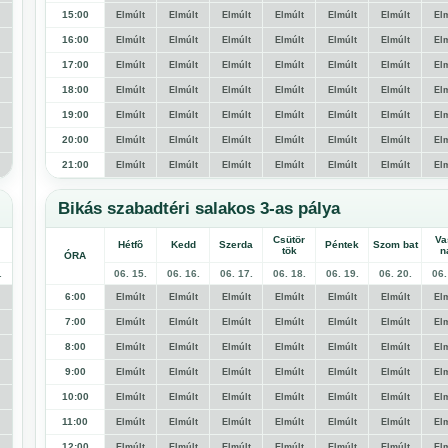
15:00
Elmúlt
Elmúlt
Elmúlt
Elmúlt
Elmúlt
Elmúlt
El
16:00
Elmúlt
Elmúlt
Elmúlt
Elmúlt
Elmúlt
Elmúlt
El
17:00
Elmúlt
Elmúlt
Elmúlt
Elmúlt
Elmúlt
Elmúlt
El
18:00
Elmúlt
Elmúlt
Elmúlt
Elmúlt
Elmúlt
Elmúlt
El
19:00
Elmúlt
Elmúlt
Elmúlt
Elmúlt
Elmúlt
Elmúlt
El
20:00
Elmúlt
Elmúlt
Elmúlt
Elmúlt
Elmúlt
Elmúlt
El
21:00
Elmúlt
Elmúlt
Elmúlt
Elmúlt
Elmúlt
Elmúlt
El
Bikás szabadtéri salakos 3-as pálya
Csütör
Va
Hétfõ
Kedd
Szerda
Péntek
Szom bat
tök
n
ÓRA
.
06. 15.
06. 16.
06. 17.
06. 18.
06. 19.
06. 20.
06.
6:00
Elmúlt
Elmúlt
Elmúlt
Elmúlt
Elmúlt
Elmúlt
El
7:00
Elmúlt
Elmúlt
Elmúlt
Elmúlt
Elmúlt
Elmúlt
El
8:00
Elmúlt
Elmúlt
Elmúlt
Elmúlt
Elmúlt
Elmúlt
El
9:00
Elmúlt
Elmúlt
Elmúlt
Elmúlt
Elmúlt
Elmúlt
El
10:00
Elmúlt
Elmúlt
Elmúlt
Elmúlt
Elmúlt
Elmúlt
El
11:00
Elmúlt
Elmúlt
Elmúlt
Elmúlt
Elmúlt
Elmúlt
El
12:00
Elmúlt
Elmúlt
Elmúlt
Elmúlt
Elmúlt
Elmúlt
El