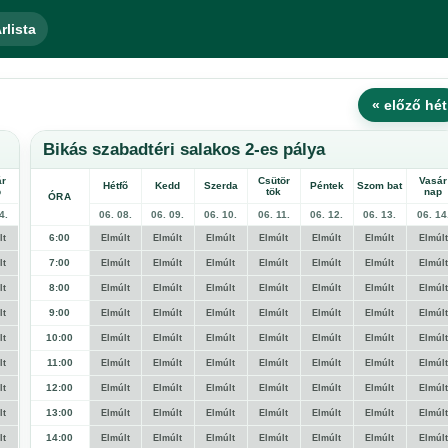
rlista
« előző hét
Bikás szabadtéri salakos 2-es pálya
r
Csütör
Vasár
Hétfõ
Kedd
Szerda
Péntek
Szom bat
p
tök
nap
ÓRA
4.
06. 08.
06. 09.
06. 10.
06. 11.
06. 12.
06. 13.
06. 14
6:00
lt
Elmúlt
Elmúlt
Elmúlt
Elmúlt
Elmúlt
Elmúlt
Elmúlt
7:00
lt
Elmúlt
Elmúlt
Elmúlt
Elmúlt
Elmúlt
Elmúlt
Elmúlt
8:00
lt
Elmúlt
Elmúlt
Elmúlt
Elmúlt
Elmúlt
Elmúlt
Elmúlt
9:00
lt
Elmúlt
Elmúlt
Elmúlt
Elmúlt
Elmúlt
Elmúlt
Elmúlt
10:00
lt
Elmúlt
Elmúlt
Elmúlt
Elmúlt
Elmúlt
Elmúlt
Elmúlt
11:00
lt
Elmúlt
Elmúlt
Elmúlt
Elmúlt
Elmúlt
Elmúlt
Elmúlt
12:00
lt
Elmúlt
Elmúlt
Elmúlt
Elmúlt
Elmúlt
Elmúlt
Elmúlt
13:00
lt
Elmúlt
Elmúlt
Elmúlt
Elmúlt
Elmúlt
Elmúlt
Elmúlt
14:00
lt
Elmúlt
Elmúlt
Elmúlt
Elmúlt
Elmúlt
Elmúlt
Elmúlt