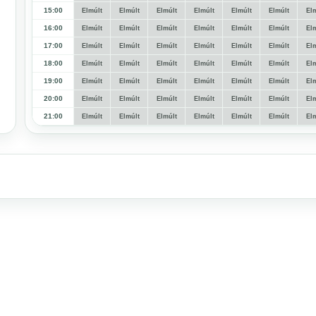
15:00
Elmúlt
Elmúlt
Elmúlt
Elmúlt
Elmúlt
Elmúlt
El
16:00
Elmúlt
Elmúlt
Elmúlt
Elmúlt
Elmúlt
Elmúlt
El
17:00
Elmúlt
Elmúlt
Elmúlt
Elmúlt
Elmúlt
Elmúlt
El
18:00
Elmúlt
Elmúlt
Elmúlt
Elmúlt
Elmúlt
Elmúlt
El
19:00
Elmúlt
Elmúlt
Elmúlt
Elmúlt
Elmúlt
Elmúlt
El
20:00
Elmúlt
Elmúlt
Elmúlt
Elmúlt
Elmúlt
Elmúlt
El
21:00
Elmúlt
Elmúlt
Elmúlt
Elmúlt
Elmúlt
Elmúlt
El