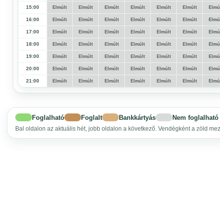
15:00
Elmúlt
Elmúlt
Elmúlt
Elmúlt
Elmúlt
Elmúlt
Elmú
16:00
Elmúlt
Elmúlt
Elmúlt
Elmúlt
Elmúlt
Elmúlt
Elmú
17:00
Elmúlt
Elmúlt
Elmúlt
Elmúlt
Elmúlt
Elmúlt
Elmú
18:00
Elmúlt
Elmúlt
Elmúlt
Elmúlt
Elmúlt
Elmúlt
Elmú
19:00
Elmúlt
Elmúlt
Elmúlt
Elmúlt
Elmúlt
Elmúlt
Elmú
20:00
Elmúlt
Elmúlt
Elmúlt
Elmúlt
Elmúlt
Elmúlt
Elmú
21:00
Elmúlt
Elmúlt
Elmúlt
Elmúlt
Elmúlt
Elmúlt
Elmú
Foglalható
Foglalt
Bankkártyás
Nem foglalható
Bal oldalon az aktuális hét, jobb oldalon a következő. Vendégként a zöld mező