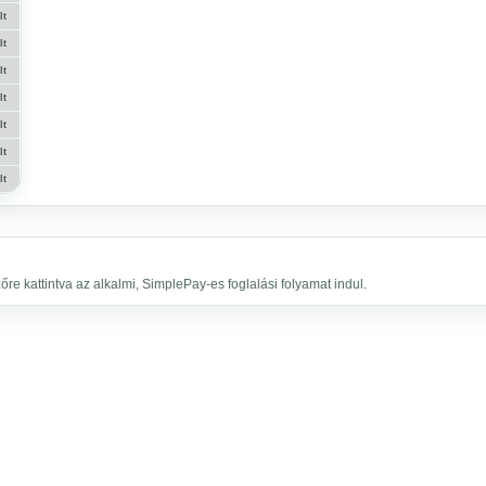
lt
lt
lt
lt
lt
lt
lt
re kattintva az alkalmi, SimplePay-es foglalási folyamat indul.