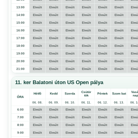
13:00
Elmúlt
Elmúlt
Elmúlt
Elmúlt
Elmúlt
Elmúlt
Elmú
14:00
Elmúlt
Elmúlt
Elmúlt
Elmúlt
Elmúlt
Elmúlt
Elmú
15:00
Elmúlt
Elmúlt
Elmúlt
Elmúlt
Elmúlt
Elmúlt
Elmú
16:00
Elmúlt
Elmúlt
Elmúlt
Elmúlt
Elmúlt
Elmúlt
Elmú
17:00
Elmúlt
Elmúlt
Elmúlt
Elmúlt
Elmúlt
Elmúlt
Elmú
18:00
Elmúlt
Elmúlt
Elmúlt
Elmúlt
Elmúlt
Elmúlt
Elmú
19:00
Elmúlt
Elmúlt
Elmúlt
Elmúlt
Elmúlt
Elmúlt
Elmú
20:00
Elmúlt
Elmúlt
Elmúlt
Elmúlt
Elmúlt
Elmúlt
Elmú
21:00
Elmúlt
Elmúlt
Elmúlt
Elmúlt
Elmúlt
Elmúlt
Elmú
11. ker Balatoni úton US Open pálya
Csütör
Vasá
Hétfõ
Kedd
Szerda
Péntek
Szom bat
tök
na
ÓRA
06. 08.
06. 09.
06. 10.
06. 11.
06. 12.
06. 13.
06. 1
6:00
Elmúlt
Elmúlt
Elmúlt
Elmúlt
Elmúlt
Elmúlt
Elmú
7:00
Elmúlt
Elmúlt
Elmúlt
Elmúlt
Elmúlt
Elmúlt
Elmú
8:00
Elmúlt
Elmúlt
Elmúlt
Elmúlt
Elmúlt
Elmúlt
Elmú
9:00
Elmúlt
Elmúlt
Elmúlt
Elmúlt
Elmúlt
Elmúlt
Elmú