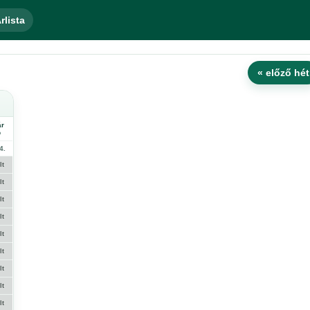
rlista
« előző hét
r
p
4.
lt
lt
lt
lt
lt
lt
lt
lt
lt