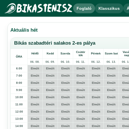
Foglaló
Klasszikus
Á
Aktuális hét
Bikás szabadtéri salakos 2-es pálya
Csütör
Vasá
Hétfõ
Kedd
Szerda
Péntek
Szom bat
tök
na
ÓRA
06. 08.
06. 09.
06. 10.
06. 11.
06. 12.
06. 13.
06. 1
6:00
Elmúlt
Elmúlt
Elmúlt
Elmúlt
Elmúlt
Elmúlt
Elmú
7:00
Elmúlt
Elmúlt
Elmúlt
Elmúlt
Elmúlt
Elmúlt
Elmú
8:00
Elmúlt
Elmúlt
Elmúlt
Elmúlt
Elmúlt
Elmúlt
Elmú
9:00
Elmúlt
Elmúlt
Elmúlt
Elmúlt
Elmúlt
Elmúlt
Elmú
10:00
Elmúlt
Elmúlt
Elmúlt
Elmúlt
Elmúlt
Elmúlt
Elmú
11:00
Elmúlt
Elmúlt
Elmúlt
Elmúlt
Elmúlt
Elmúlt
Elmú
12:00
Elmúlt
Elmúlt
Elmúlt
Elmúlt
Elmúlt
Elmúlt
Elmú
13:00
Elmúlt
Elmúlt
Elmúlt
Elmúlt
Elmúlt
Elmúlt
Elmú
14:00
Elmúlt
Elmúlt
Elmúlt
Elmúlt
Elmúlt
Elmúlt
Elmú