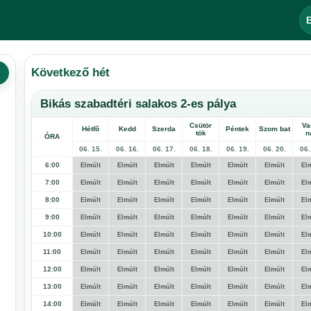
E
Következő hét
Bikás szabadtéri salakos 2-es pálya
Csütör
Va
Hétfõ
Kedd
Szerda
Péntek
Szom bat
tök
n
ÓRA
06. 15.
06. 16.
06. 17.
06. 18.
06. 19.
06. 20.
06.
6:00
Elmúlt
Elmúlt
Elmúlt
Elmúlt
Elmúlt
Elmúlt
El
7:00
Elmúlt
Elmúlt
Elmúlt
Elmúlt
Elmúlt
Elmúlt
El
8:00
Elmúlt
Elmúlt
Elmúlt
Elmúlt
Elmúlt
Elmúlt
El
9:00
Elmúlt
Elmúlt
Elmúlt
Elmúlt
Elmúlt
Elmúlt
El
10:00
Elmúlt
Elmúlt
Elmúlt
Elmúlt
Elmúlt
Elmúlt
El
11:00
Elmúlt
Elmúlt
Elmúlt
Elmúlt
Elmúlt
Elmúlt
El
12:00
Elmúlt
Elmúlt
Elmúlt
Elmúlt
Elmúlt
Elmúlt
El
13:00
Elmúlt
Elmúlt
Elmúlt
Elmúlt
Elmúlt
Elmúlt
El
14:00
Elmúlt
Elmúlt
Elmúlt
Elmúlt
Elmúlt
Elmúlt
El