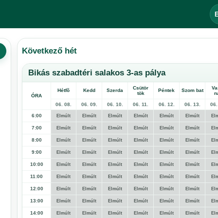
E
Következő hét
Bikás szabadtéri salakos 3-as pálya
Csütör
Va
Hétfõ
Kedd
Szerda
Péntek
Szom bat
tök
n
ÓRA
06. 08.
06. 09.
06. 10.
06. 11.
06. 12.
06. 13.
06.
6:00
Elmúlt
Elmúlt
Elmúlt
Elmúlt
Elmúlt
Elmúlt
El
7:00
Elmúlt
Elmúlt
Elmúlt
Elmúlt
Elmúlt
Elmúlt
El
8:00
Elmúlt
Elmúlt
Elmúlt
Elmúlt
Elmúlt
Elmúlt
El
9:00
Elmúlt
Elmúlt
Elmúlt
Elmúlt
Elmúlt
Elmúlt
El
10:00
Elmúlt
Elmúlt
Elmúlt
Elmúlt
Elmúlt
Elmúlt
El
11:00
Elmúlt
Elmúlt
Elmúlt
Elmúlt
Elmúlt
Elmúlt
El
12:00
Elmúlt
Elmúlt
Elmúlt
Elmúlt
Elmúlt
Elmúlt
El
13:00
Elmúlt
Elmúlt
Elmúlt
Elmúlt
Elmúlt
Elmúlt
El
14:00
Elmúlt
Elmúlt
Elmúlt
Elmúlt
Elmúlt
Elmúlt
El