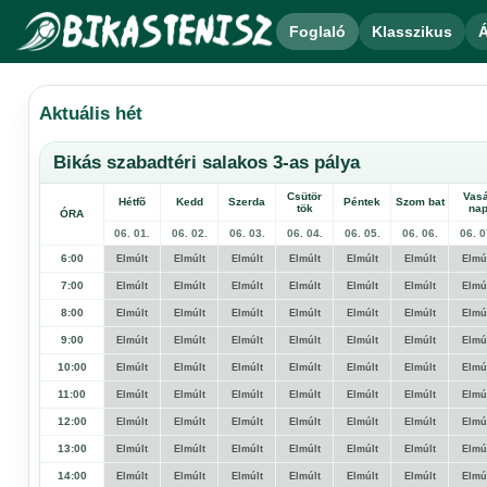
Foglaló
Klasszikus
Á
Aktuális hét
Bikás szabadtéri salakos 3-as pálya
Csütör
Vasá
Hétfõ
Kedd
Szerda
Péntek
Szom bat
tök
na
ÓRA
06. 01.
06. 02.
06. 03.
06. 04.
06. 05.
06. 06.
06. 0
6:00
Elmúlt
Elmúlt
Elmúlt
Elmúlt
Elmúlt
Elmúlt
Elmú
7:00
Elmúlt
Elmúlt
Elmúlt
Elmúlt
Elmúlt
Elmúlt
Elmú
8:00
Elmúlt
Elmúlt
Elmúlt
Elmúlt
Elmúlt
Elmúlt
Elmú
9:00
Elmúlt
Elmúlt
Elmúlt
Elmúlt
Elmúlt
Elmúlt
Elmú
10:00
Elmúlt
Elmúlt
Elmúlt
Elmúlt
Elmúlt
Elmúlt
Elmú
11:00
Elmúlt
Elmúlt
Elmúlt
Elmúlt
Elmúlt
Elmúlt
Elmú
12:00
Elmúlt
Elmúlt
Elmúlt
Elmúlt
Elmúlt
Elmúlt
Elmú
13:00
Elmúlt
Elmúlt
Elmúlt
Elmúlt
Elmúlt
Elmúlt
Elmú
14:00
Elmúlt
Elmúlt
Elmúlt
Elmúlt
Elmúlt
Elmúlt
Elmú