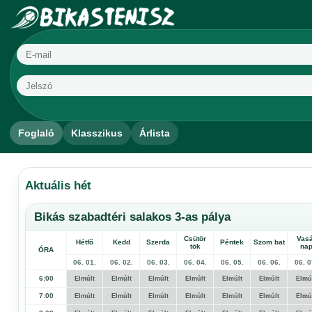
Foglaló
Klasszikus
Árlista
Aktuális hét
Bikás szabadtéri salakos 3-as pálya
Csütör
Vasá
Hétfõ
Kedd
Szerda
Péntek
Szom bat
tök
na
ÓRA
06. 01.
06. 02.
06. 03.
06. 04.
06. 05.
06. 06.
06. 0
6:00
Elmúlt
Elmúlt
Elmúlt
Elmúlt
Elmúlt
Elmúlt
Elmú
7:00
Elmúlt
Elmúlt
Elmúlt
Elmúlt
Elmúlt
Elmúlt
Elmú