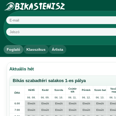
Foglaló
Klasszikus
Árlista
Aktuális hét
Bikás szabadtéri salakos 1-es pálya
Csütör
Vasá
Hétfõ
Kedd
Szerda
Péntek
Szom bat
tök
na
ÓRA
06. 08.
06. 09.
06. 10.
06. 11.
06. 12.
06. 13.
06. 1
6:00
Elmúlt
Elmúlt
Elmúlt
Elmúlt
Elmúlt
Elmúlt
Elmú
7:00
Elmúlt
Elmúlt
Elmúlt
Elmúlt
Elmúlt
Elmúlt
Elmú